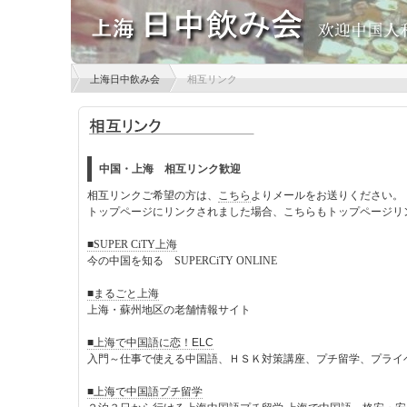
上海日中飲み会
相互リンク
中国・上海 相互リンク歓迎
相互リンクご希望の方は、
こちら
よりメールをお送りください。
トップページにリンクされました場合、こちらもトップページリ
■SUPER CiTY上海
今の中国を知る SUPERCiTY ONLINE
■まるごと上海
上海・蘇州地区の老舗情報サイト
■上海で中国語に恋！ELC
入門～仕事で使える中国語、ＨＳＫ対策講座、プチ留学、プライ
■上海で中国語プチ留学