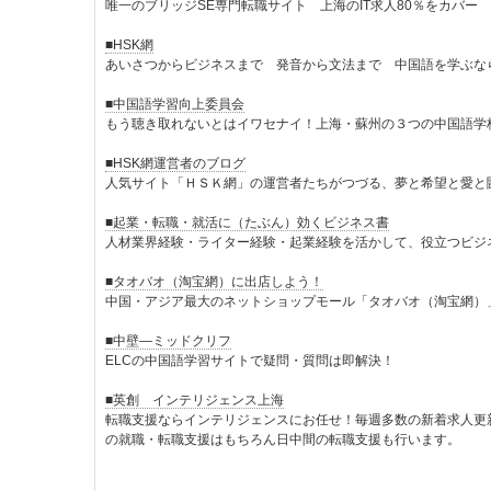
唯一のブリッジSE専門転職サイト 上海のIT求人80％をカバー
■HSK網
あいさつからビジネスまで 発音から文法まで 中国語を学ぶな
■中国語学習向上委員会
もう聴き取れないとはイワセナイ！上海・蘇州の３つの中国語学
■HSK網運営者のブログ
人気サイト「ＨＳＫ網」の運営者たちがつづる、夢と希望と愛と闘争
■起業・転職・就活に（たぶん）効くビジネス書
人材業界経験・ライター経験・起業経験を活かして、役立つビジ
■タオバオ（淘宝網）に出店しよう！
中国・アジア最大のネットショップモール「タオバオ（淘宝網）
■中壁―ミッドクリフ
ELCの中国語学習サイトで疑問・質問は即解決！
■英創 インテリジェンス上海
転職支援ならインテリジェンスにお任せ！毎週多数の新着求人更
の就職・転職支援はもちろん日中間の転職支援も行います。