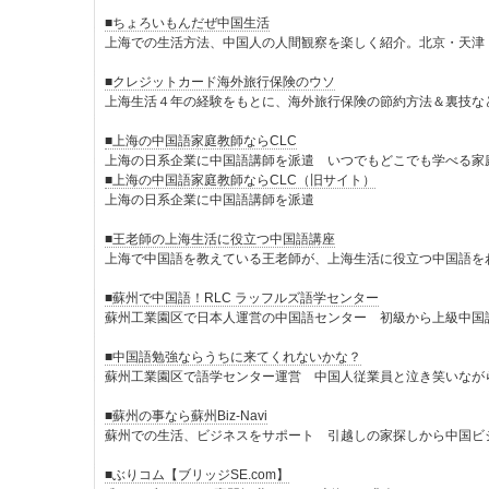
■ちょろいもんだぜ中国生活
上海での生活方法、中国人の人間観察を楽しく紹介。北京・天津
■クレジットカード海外旅行保険のウソ
上海生活４年の経験をもとに、海外旅行保険の節約方法＆裏技な
■上海の中国語家庭教師ならCLC
上海の日系企業に中国語講師を派遣 いつでもどこでも学べる家
■上海の中国語家庭教師ならCLC（旧サイト）
上海の日系企業に中国語講師を派遣
■王老師の上海生活に役立つ中国語講座
上海で中国語を教えている王老師が、上海生活に役立つ中国語を
■蘇州で中国語！RLC ラッフルズ語学センター
蘇州工業園区で日本人運営の中国語センター 初級から上級中国
■中国語勉強ならうちに来てくれないかな？
蘇州工業園区で語学センター運営 中国人従業員と泣き笑いなが
■蘇州の事なら蘇州Biz-Navi
蘇州での生活、ビジネスをサポート 引越しの家探しから中国ビ
■ぶりコム【ブリッジSE.com】