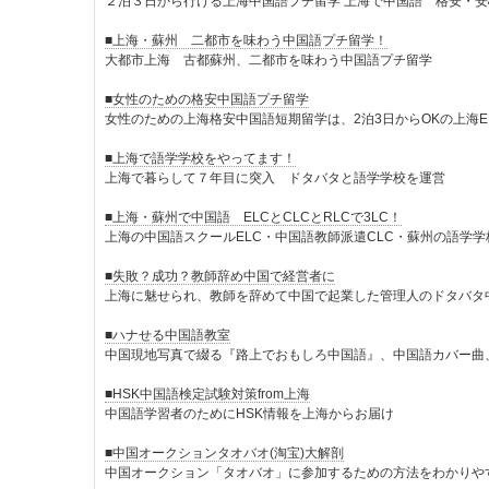
２泊３日から行ける上海中国語プチ留学 上海で中国語 格安・
■上海・蘇州 二都市を味わう中国語プチ留学！
大都市上海 古都蘇州、二都市を味わう中国語プチ留学
■女性のための格安中国語プチ留学
女性のための上海格安中国語短期留学は、2泊3日からOKの上海E
■上海で語学学校をやってます！
上海で暮らして７年目に突入 ドタバタと語学学校を運営
■上海・蘇州で中国語 ELCとCLCとRLCで3LC！
上海の中国語スクールELC・中国語教師派遣CLC・蘇州の語学学
■失敗？成功？教師辞め中国で経営者に
上海に魅せられ、教師を辞めて中国で起業した管理人のドタバタ
■ハナせる中国語教室
中国現地写真で綴る『路上でおもしろ中国語』、中国語カバー曲
■HSK中国語検定試験対策from上海
中国語学習者のためにHSK情報を上海からお届け
■中国オークションタオバオ(淘宝)大解剖
中国オークション「タオバオ」に参加するための方法をわかりや